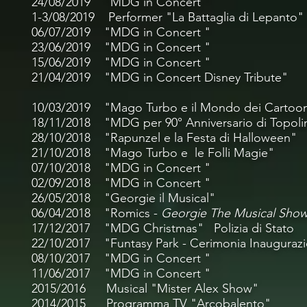
24/08/2019
"MDG in Concert " “EriceF
1-3/08/2019 Performer "La Battaglia di Lepanto"
06/07/2019
"MDG in Concert " “Pelli
23/06/2019
"MDG in Concert " "Un M
15/06/2019
"MDG in Concert " C.C
21/04/2019 "MDG in Concert Disney Tr
10/03/2019 "Mago Turbo e il Mondo dei Cart
18/11/2018 "MDG per 90° Anniversario di To
28/10/2018 "Rapunzel e la Festa di Hallo
21/10/2018 "Mago Turbo e le Folli Magie
07/10/2018 "MDG in Concert " "Alch
02/09/2018 "MDG in Concert " "Dra
26/05/2018 "Georgie il Musical"
06/04/2018 "Romics -
Georgie The Musical Sho
17/12/2017 "MDG Christmas" Polizia di S
22/10/2017 "Funtasy Park - Cerimonia Inaug
08/10/2017 "MDG in Concert "
11/06/2017
"MDG in Concert " "Fe
2015/2016 Musical "Mister Alex Show
2014/2015 Programma TV "Arcobalen