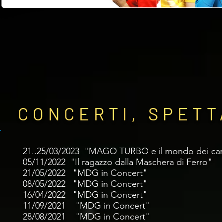
CONCERTI, SPETT
21..25/03/2023 "MAGO TURBO e il mondo dei ca
05/11/2022 "
Il ragazzo dalla Maschera d
21/05
/2022
"MDG in Concert" Disn
08/05
/2022
"MDG in Concert" Lun
16
/04
/2022
"MDG in Concert" C
11
/09
/2021
"MDG
in Concert
" Parco An
28
/08
/2021
"MDG
in Concert
" Piazza