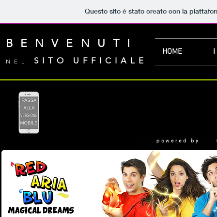
Questo sito è stato creato con la piattaf
BENVENUTI
HOME
I
SITO UFFICIALE
NEL
powered by