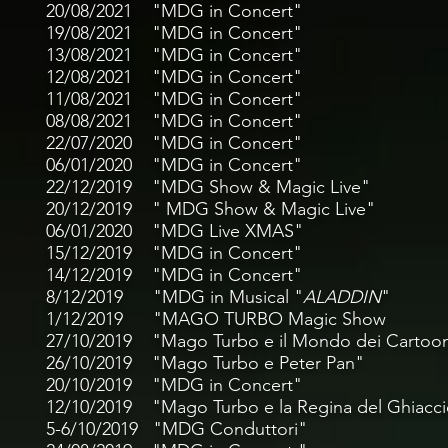
20/08
/2021
"MDG
in Concert
" Campi
19
/08
/2021
"MDG
in Concert
" Campi
13
/08
/2021
"MDG
in Concert
" Piazz
12
/08
/2021
"MDG
in Concert
" Piazz
11/08/2021
"MDG
in Concert
" Piazza 
08/08/2021
"MDG
in Concert
" Piazza
22/07/2020
"MDG in Concert" Piazz
06/01/2020
"MDG
in Concert
" Piaz
22/12/2019 "MDG
Show & Magic Live"
20/12/2019 " MDG
Show & Magic Live"
06/01/2020
"MDG
Live XMAS
" "Mister
15
/12/2019
"MDG
in Concert
14
/12/2019
"MDG
in Concert
8/
12/2019
"MDG in Musical "
ALADDIN
1/12/2019 "MAGO TURBO Magic Sh
27/10/2019 "Mago Turbo e il Mondo dei Carto
26/10/2019 "Mago Turbo e Peter Pan
" "Ed
20
/10/2019 "MDG in Concert" C.
12/10/2019 "Mago Turbo e la Regina del
5-6/10/2019 "MDG Conduttori" "Alch