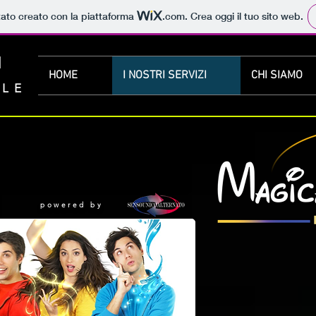
tato creato con la piattaforma
.com
. Crea oggi il tuo sito web.
I
HOME
I NOSTRI SERVIZI
CHI SIAMO
ALE
powered by