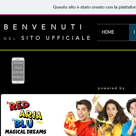
Questo sito è stato creato con la piattaf
BENVENUTI
HOME
I
SITO UFFICIALE
NEL
powered by