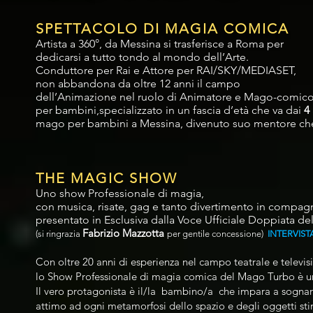
SPETTACOLO DI MAGIA COMICA
Artista a 360°, da Messina si trasferisce a Roma per
dedicarsi a tutto tondo al mondo dell’Arte.
Conduttore per Rai e Attore per RAI/SKY/MEDIASET,
non abbandona da oltre 12 anni il campo
dell’Animazione nel ruolo di Animatore e Mago-comic
per bambini,specializzato in un fascia d’età che va dai
4 
mago per bambini a Messina, divenuto suo mentore che h
THE MAGIC SHOW
Uno show Professionale di magia,
con musica, risate, gag e tanto divertimento in compa
presentato in Esclusiva dalla Voce Ufficiale Doppiata de
Fabrizio Mazzotta
(si ringrazia
per gentile concessione)
INTERVIST
Con oltre 20 anni di esperienza nel campo teatrale e televis
lo Show Professionale di magia comica del Mago Turbo è un 
Il vero protagonista è il/la bambino/a che impara a sogna
attimo ad ogni metamorfosi dello spazio e degli oggetti stim