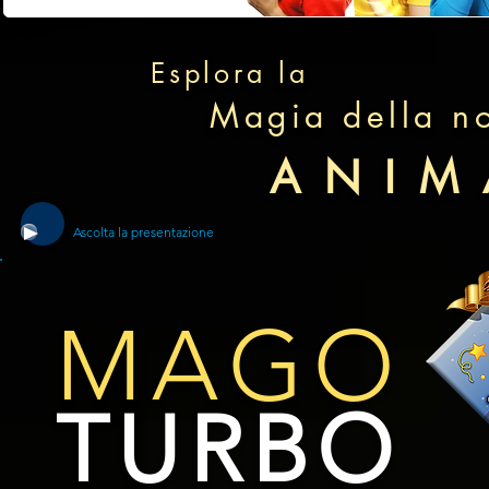
Esplora la
Magia della no
ANIMA
Ascolta la presentazione
MAGO
TURBO