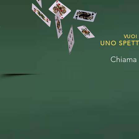
VUOI
UNO SPETT
Chiama 